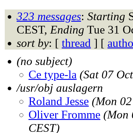
323 messages
:
Starting
S
CEST,
Ending
Tue 31 Oc
sort by
: [
thread
] [
autho
(no subject)
Ce type-la
(Sat 07 Oc
/usr/obj auslagern
Roland Jesse
(Mon 02
Oliver Fromme
(Mon 
CEST)