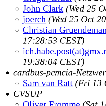
John Clark
(Wed 25 O
joerch
(Wed 25 Oct 2
Christian Gruendema
17:28:53 CEST)
ich.habe.post(at)gmx.
19:38:04 CEST)
cardbus-pcmcia-Netzwer
Sam van Ratt
(Fri 13
CVSUP
Oliver Fromme
(Sat 