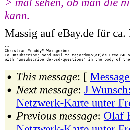
> mal sehen, ob man die ni
kann.
Massig auf eBay.de für ca
-- 

Christian "naddy" Weisgerber                          
To Unsubscribe: send mail to majordomo(at)de.
FreeBSD.o
This message
: [
Message
Next message
:
J Wunsch:
Netzwerk-Karte unter F
Previous message
:
Olaf 
Netzwerk-Karte unter F