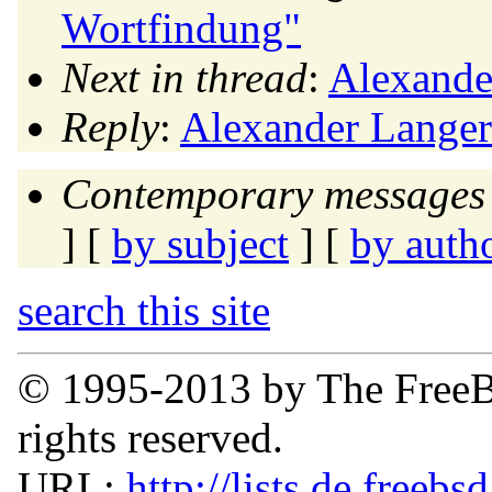
Wortfindung"
Next in thread
:
Alexande
Reply
:
Alexander Langer
Contemporary messages 
] [
by subject
] [
by auth
search this site
© 1995-2013 by The FreeB
rights reserved.
URL:
http://lists.de.freebs