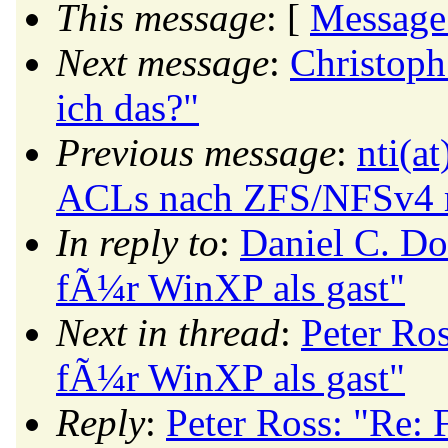
This message
: [
Message
Next message
:
Christoph
ich das?"
Previous message
:
nti(a
ACLs nach ZFS/NFSv4 m
In reply to
:
Daniel C. Do
fÃ¼r WinXP als gast"
Next in thread
:
Peter Ro
fÃ¼r WinXP als gast"
Reply
:
Peter Ross: "Re: