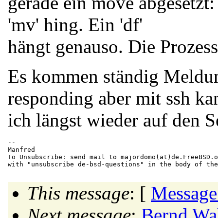
gerade ein move abgesetzt:
'mv' hing. Ein 'df'
hängt genauso. Die Prozess
Es kommen ständig Meldung
responding aber mit ssh ka
ich längst wieder auf den S
-- 

Manfred 

To Unsubscribe: send mail to majordomo(at)de.
FreeBSD.o
This message
: [
Message
Next message
:
Bernd Wal