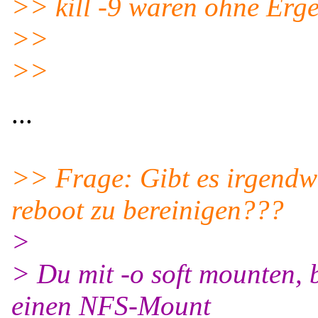
>> kill -9 waren ohne Erge
>>
>>
...
>> Frage: Gibt es irgendwa
reboot zu bereinigen???
>
> Du mit -o soft mounten, 
einen NFS-Mount