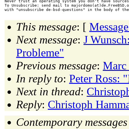
Never trust an operating system you don't have sources
To Unsubscribe: send mail to majordomo(at)de.
FreeBSD.o
This message
: [
Message
Next message
:
J Wunsch:
Probleme"
Previous message
:
Marc 
In reply to
:
Peter Ross: 
Next in thread
:
Christo
Reply
:
Christoph Hamma
Contemporary messages 