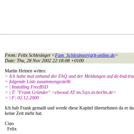
From
: Felix Schlesinger <
Fam_Schlesinger(at)t-online.de
>
Date
: Thu, 28 Nov 2002 22:18:08 +0100
Martin Heinen writes:
> Ich habe mal anhand der FAQ und der Meldungen auf de-bsd-tran
> folgende Liste zusammengestellt:
> | Installing FreeBSD
> | T: "Frank Gründer" <elwood AT mc5sys.in-berlin.de>
> | F: 02.12.2000
Ich hab Frank gemailt und werde diese Kapitel übernehmen da er da
keine Zeit mehr hat.
Ciao
Felix