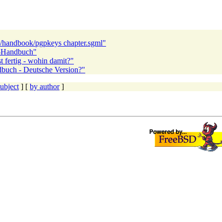
s/handbook/pgpkeys chapter.sgml"
D-Handbuch"
 fertig - wohin damit?"
dbuch - Deutsche Version?"
ubject
] [
by author
]