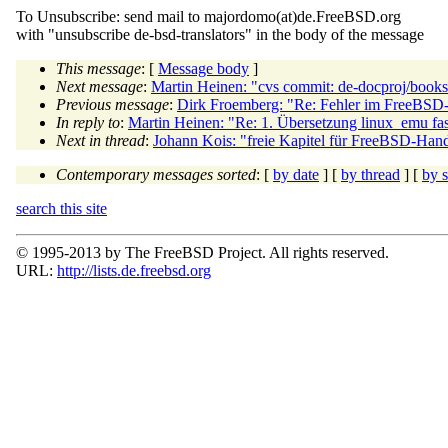
To Unsubscribe: send mail to majordomo(at)de.
FreeBSD.org
with "unsubscribe de-bsd-translators" in the body of the message
This message
: [
Message body
]
Next message
:
Martin Heinen: "cvs commit: de-docproj/book
Previous message
:
Dirk Froemberg: "Re: Fehler im FreeBS
In reply to
:
Martin Heinen: "Re: 1. Übersetzung linux_emu fast
Next in thread
:
Johann Kois: "freie Kapitel für FreeBSD-Han
Contemporary messages sorted
: [
by date
] [
by thread
] [
by s
search this site
© 1995-2013 by The FreeBSD Project. All rights reserved.
URL:
http://lists.de.freebsd.org