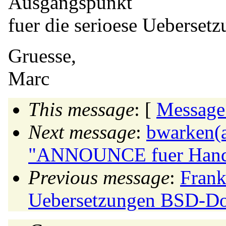
Ausgangspunkt
fuer die serioese Uebersetz
Gruesse,
Marc
This message
: [
Message
Next message
:
bwarken(a
"ANNOUNCE fuer Handb
Previous message
:
Frank
Uebersetzungen BSD-D