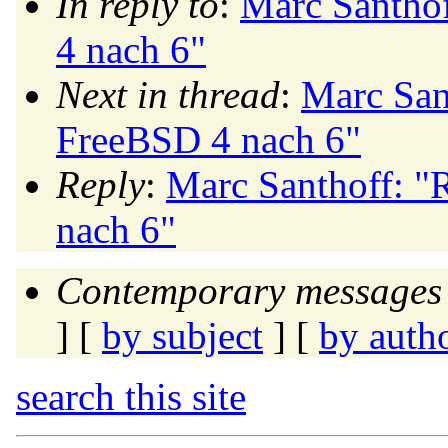
In reply to
:
Marc Santho
4 nach 6"
Next in thread
:
Marc San
FreeBSD 4 nach 6"
Reply
:
Marc Santhoff: 
nach 6"
Contemporary messages 
] [
by subject
] [
by auth
search this site