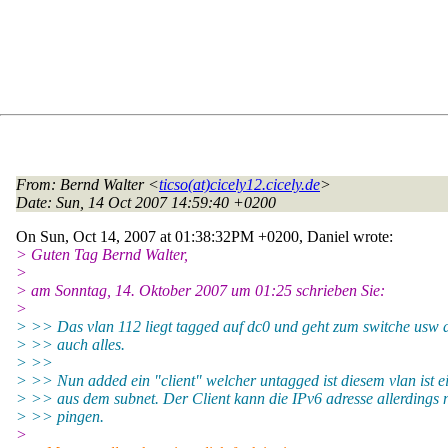
From
: Bernd Walter <
ticso(at)cicely12.cicely.de
>
Date
: Sun, 14 Oct 2007 14:59:40 +0200
On Sun, Oct 14, 2007 at 01:38:32PM +0200, Daniel wrote:
> Guten Tag Bernd Walter,
>
> am Sonntag, 14. Oktober 2007 um 01:25 schrieben Sie:
>
> >> Das vlan 112 liegt tagged auf dc0 und geht zum switche usw d
> >> auch alles.
> >>
> >> Nun added ein "client" welcher untagged ist diesem vlan ist ei
> >> aus dem subnet. Der Client kann die IPv6 adresse allerdings n
> >> pingen.
>