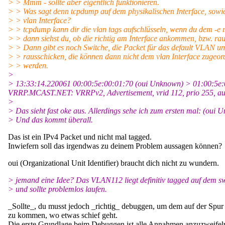
> > Mmm - sollte aber eigentlich funktionieren.
> > Was sagt denn tcpdump auf dem physikalischen Interface, sowi
> > vlan Interface?
> > tcpdump kann dir die vlan tags aufschlüsseln, wenn du dem -e m
> > dann siehst du, ob die richtig am Interface ankommen, bzw. ra
> > Dann gibt es noch Switche, die Packet für das default VLAN u
> > rausschicken, die können dann nicht dem vlan Interface zugeor
> > werden.
>
> 13:33:14.220061 00:00:5e:00:01:70 (oui Unknown) > 01:00:5e:00
VRRP.MCAST.NET: VRRPv2, Advertisement, vrid 112, prio 255, autht
>
> Das sieht fast oke aus. Allerdings sehe ich zum ersten mal: (oui
> Und das kommt überall.
Das ist ein IPv4 Packet und nicht mal tagged.
Inwiefern soll das irgendwas zu deinem Problem aussagen können?
oui (Organizational Unit Identifier) braucht dich nicht zu wundern.
> jemand eine Idee? Das VLAN112 liegt definitiv tagged auf dem s
> und sollte problemlos laufen.
_Sollte_, du musst jedoch _richtig_ debuggen, um dem auf der Spur
zu kommen, wo etwas schief geht.
Die erste Grundlage beim Debuggen ist alle Annahmen anzuzweifel