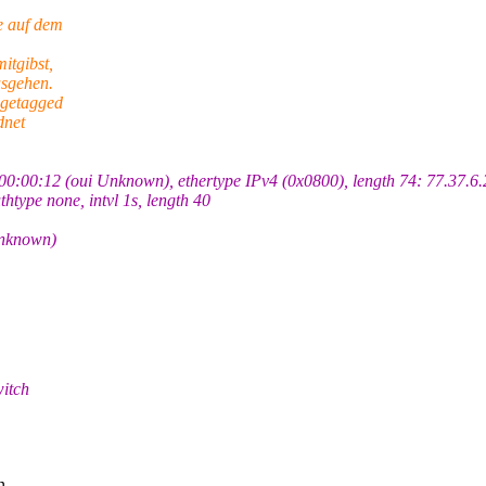
e auf dem
itgibst,
usgehen.
ngetagged
dnet
:00:12 (oui Unknown), ethertype IPv4 (0x0800), length 74: 77.37.6.
ype none, intvl 1s, length 40
 Unknown)
witch
n,