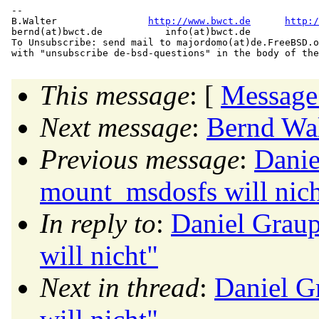
-- 

B.Walter                
http://www.bwct.de
http:/
bernd(at)bwct.
de           info(at)bwct.
de            
To Unsubscribe: send mail to majordomo(at)de.
FreeBSD.o
This message
: [
Message
Next message
:
Bernd Wal
Previous message
:
Danie
mount_msdosfs will nich
In reply to
:
Daniel Grau
will nicht"
Next in thread
:
Daniel G