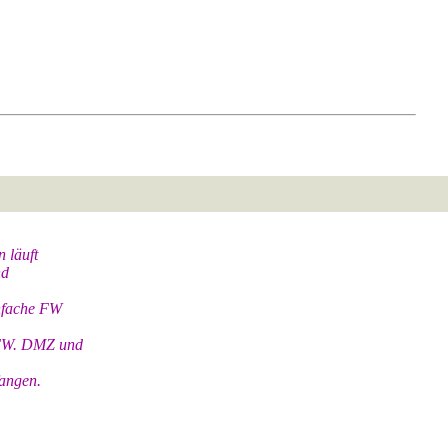
 läuft
nd
infache FW
 FW. DMZ und
fangen.