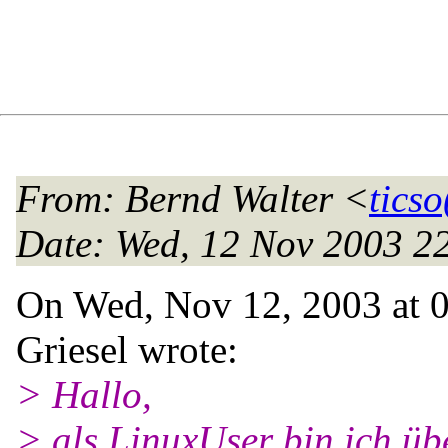
From
: Bernd Walter <
ticso
Date
: Wed, 12 Nov 2003 2
On Wed, Nov 12, 2003 at 
Griesel wrote:
> Hallo,
> als LinuxUser bin ich übe