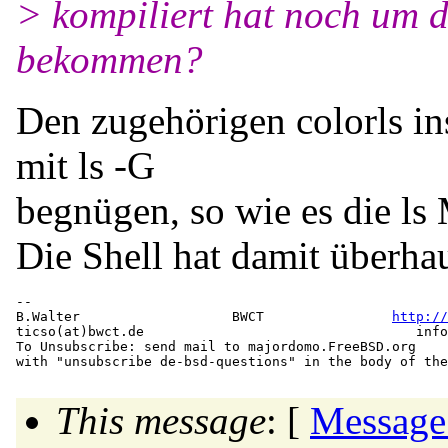
> kompiliert hat noch um d
bekommen?
Den zugehörigen colorls ins
mit ls -G
begnügen, so wie es die ls
Die Shell hat damit überhau
-- 

B.Walter                   BWCT                
http://
ticso(at)bwct.
de                                  info
To Unsubscribe: send mail to majordomo.FreeBSD.org

This message
: [
Message