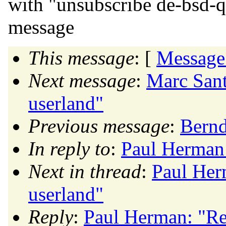
with "unsubscribe de-bsd-q
message
This message
: [
Message
Next message
:
Marc Sant
userland"
Previous message
:
Bernd
In reply to
:
Paul Herman:
Next in thread
:
Paul Her
userland"
Reply
:
Paul Herman: "Re