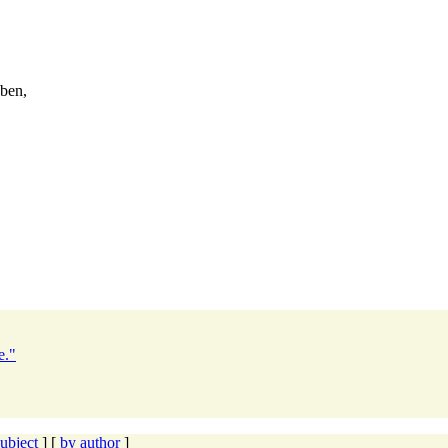
eben,
e."
ubject
] [
by author
]