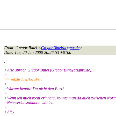
From
: Gregor Bittel <
Gregor.Bittel(at)gmx.de
>
Date
: Tue, 20 Jun 2000 20:26:53 +0100
.
>Also sprach Gregor Bittel (Gregor.Bittel(at)gmx.
de):
>
>> mkdir /usr/local/src
>
>Warum benutzt Du nicht den Port?
>
>Wenn ich mich recht erinnere, konnte man da auch zwischen Nor
>Netzwerkinstallation wählen.
>
>Alex