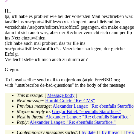
>
Hi,
tja, ich habe es probiert wie bei der vorletzten Mail beschrieben war:
tar-file ins /usr/ports/distfiles/xxx.tar kopiert, anschließend ins
verzeichnis /usr/ports/editors/staroffice5 gegangen, ein make eingeg
dann tut sich auch was, aber der Rechner versucht sich dann per ftp
ins Netz einzuwählen.
(Ich habe auch mal probiert, das tar-file ins
/usr/ports/distfiles/staroffice5 - Verzeichnis zu legen, der gleiche
Erfolg).
Vielleicht stelle ich mich auch zu dumm an?
Gregor.
To Unsubscribe: send mail to majordomo(at)de.
FreeBSD.org
with "unsubscribe de-bsd-questions" in the body of the message
This message
: [
Message body
]
Next message
:
Harold Gutch: "Re: CVS"
Previous message
:
Alexander Langer: "Re: ebenfalls Staroffic
Maybe in reply to
:
Gregor Bittel: "ebenfalls Staroffice."
Next in thread
:
Alexander Langer: "Re: ebenfalls Staroffice."
Reply
:
Alexander Langer: "Re: ebenfalls Staroffice."
Contemporary messages sorted
: [
by date
] [
by thread
] [
by s