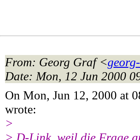
From
: Georg Graf <
georg-
Date
: Mon, 12 Jun 2000 0
On Mon, Jun 12, 2000 at 
wrote:
>
> D-Link, weil die Frage a