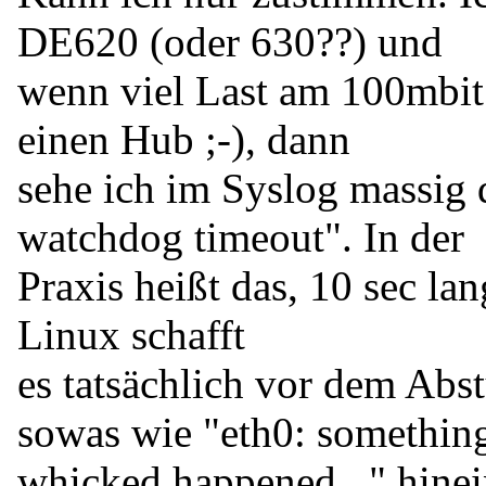
DE620 (oder 630??) und
wenn viel Last am 100mbit 
einen Hub ;-), dann
sehe ich im Syslog massig
watchdog timeout". In der
Praxis heißt das, 10 sec lan
Linux schafft
es tatsächlich vor dem Abst
sowas wie "eth0: somethin
whicked happened .." hine