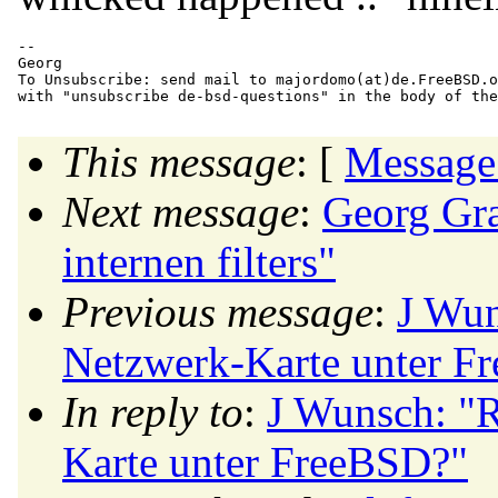
-- 

Georg

To Unsubscribe: send mail to majordomo(at)de.
FreeBSD.o
This message
: [
Message
Next message
:
Georg Gra
internen filters"
Previous message
:
J Wun
Netzwerk-Karte unter F
In reply to
:
J Wunsch: "R
Karte unter FreeBSD?"