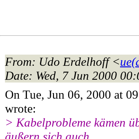
From
: Udo Erdelhoff <
ue(
Date
: Wed, 7 Jun 2000 00
On Tue, Jun 06, 2000 at 
wrote:
> Kabelprobleme kämen übr
äußern sich auch