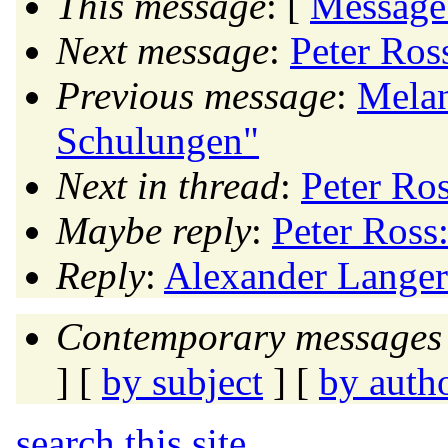
This message
: [
Message
Next message
:
Peter Ros
Previous message
:
Melan
Schulungen"
Next in thread
:
Peter Ro
Maybe reply
:
Peter Ross
Reply
:
Alexander Langer
Contemporary messages 
] [
by subject
] [
by auth
search this site