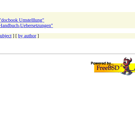
"docbook Umstelllung"
Handbuch-Uebersetzungen"
ubject
] [
by author
]