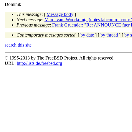
Dominik
This message
: [
Message body
]
Next message
:
Marc_van_Woerkom(at)notes.labcontrol.com: 
Previous message
:
Frank Gruender: "Re: ANNOUNCE fuer 
Contemporary messages sorted
: [
by date
] [
by thread
] [
by s
search this site
© 1995-2013 by The FreeBSD Project. All rights reserved.
URL:
http://lists.de.freebsd.org