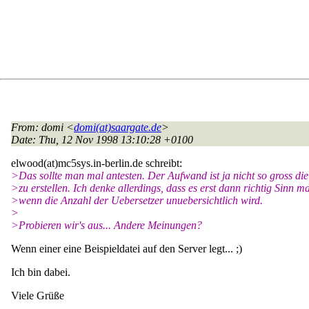
From
: domi <
domi(at)saargate.de
>
Date
: Thu, 12 Nov 1998 13:10:28 +0100
elwood(at)mc5sys.
in-berlin.de schreibt:
>Das sollte man mal antesten. Der Aufwand ist ja nicht so gross die
>zu erstellen. Ich denke allerdings, dass es erst dann richtig Sinn m
>wenn die Anzahl der Uebersetzer unuebersichtlich wird.
>
>Probieren wir's aus... Andere Meinungen?
Wenn einer eine Beispieldatei auf den Server legt... ;)
Ich bin dabei.
Viele Grüße