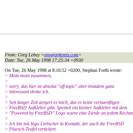
From
: Greg Lehey <
grog(at)lemis.com
>
Date
: Tue, 26 May 1998 17:25:34 +0930
On Tue, 26 May 1998 at 8:16:52 +0200, Stephan Forth wrote:
> Moin moin zusammen,
>
> sorry, das hier ist absolut "off-topic" aber trotzdem ganz
> interessant denke ich.
>
> Seit langer Zeit aergert es mich, das es keine vernuenftigen
> FreeBSD Aufkleber gibt. Speziell ein kleiner Aufkleber mit dem
> "Powered by FreeBSD" Logo waere eine Zierde an jedem Rechne
>
> Ich bin mit Ingo Liebscher in Kontakt, der auch die FreeBSD
> Pluesch-Teufel vertickert.