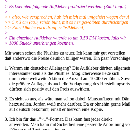
>
> Es koennten folgende Aufkleber produziert werden: (Zitat Ingo:)
>
>> also, wie versprochen, hab ich mich mal umgehört wegen der Au
>> 5 x 3 cm (ca.), schön bunt, mit so ner gewölbten durchsichtigen
>> Plastikfläche vorn drauf, selbstklebend,
>
> Ein einzelner Aufkleber wuerde so um 3.50 DM kosten, falls wir
> 1000 Stueck unterbringen koennen.
Mir waren schon die Plushies zu teuer. Ich kann mir gut vorstellen,
daß anderswo die Preise deutlich billiger wären. Ein paar Vorschläge
1. Warum ein deutscher Alleingang? Die Aufkleber dürften allgemei
interessanter sein als die Plushies. Möglicherweise ließe sich
durch eine weltweite Aktion die Anzahl auf 10.000 erhöhen. Sow
die größere Auflage als auch die Verlagerung des Herstellungsorts
dürften sich positiv auf den Preis auswirken.
2. Es sieht so aus, als wäre man schon dabei, Mausauflagen mit Dä
herzustellen. Jordan weiß mehr darüber. Da er ohnehin gerne Mai
auf deutsch bekommt, erhält er hiervon eine Kopie.
3. Ich bin für das 1"×1"-Format. Das kann fast jeder direkt
anwenden. Man kann mit Sicherheit eine passende Anordnung vo
Dämon und Text herausfinden.