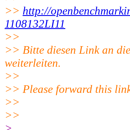
>>
http://openbenchmarkin
1108132LI11
>>
>> Bitte diesen Link an d
weiterleiten.
>>
>> Please forward this lin
>>
>>
>