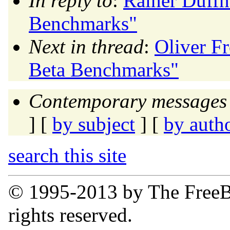
In reply to
:
Rainer Duffn
Benchmarks"
Next in thread
:
Oliver F
Beta Benchmarks"
Contemporary messages 
] [
by subject
] [
by auth
search this site
© 1995-2013 by The FreeB
rights reserved.