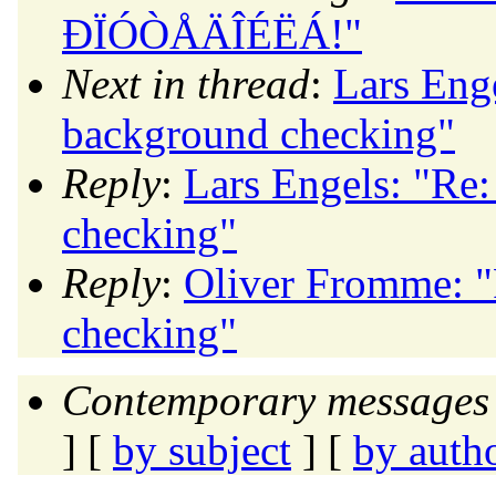
ÐÏÓÒÅÄÎÉËÁ!"
Next in thread
:
Lars Enge
background checking"
Reply
:
Lars Engels: "Re:
checking"
Reply
:
Oliver Fromme: "
checking"
Contemporary messages 
] [
by subject
] [
by auth