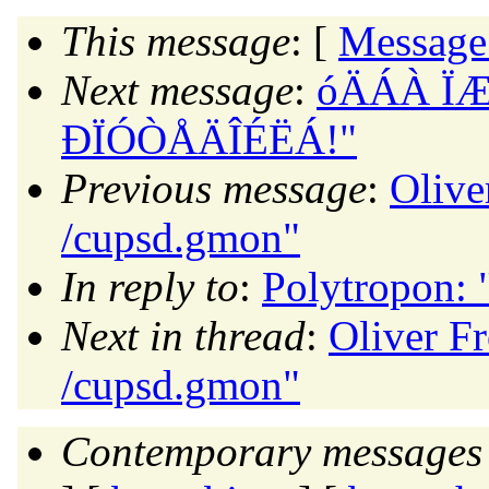
This message
: [
Message
Next message
:
óÄÁÀ ÏÆ
ÐÏÓÒÅÄÎÉËÁ!"
Previous message
:
Olive
/cupsd.gmon"
In reply to
:
Polytropon: 
Next in thread
:
Oliver F
/cupsd.gmon"
Contemporary messages 