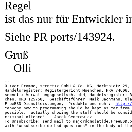
Regel
ist das nur für Entwickler i
Siehe PR ports/143924.
Gruß
Olli
-- 

Oliver Fromme, secnetix GmbH & Co. KG, Marktplatz 29, 
Handelsregister: Registergericht Muenchen, HRA 74606, 
secnetix Verwaltungsgesellsch. mbH, Handelsregister: R
chen, HRB 125758,  Geschäftsführer: Maik Bachmann, Ola
FreeBSD-Dienstleistungen, -Produkte und mehr:  
http://
"anyone new to programming should be kept as far from 
possible;  actually showing the stuff should be consid
criminal offence" -- Jacek Generowicz

To Unsubscribe: send mail to majordomo(at)de.
FreeBSD.o