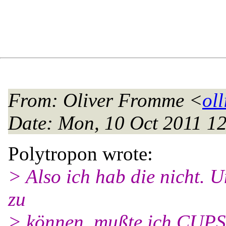
From
: Oliver Fromme <
oll
Date
: Mon, 10 Oct 2011 1
Polytropon wrote:
> Also ich hab die nicht.
zu
> können, mußte ich CUPS i