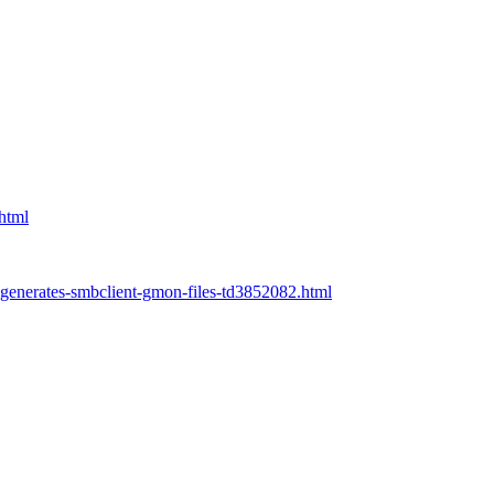
html
-generates-smbclient-gmon-files-td3852082.html