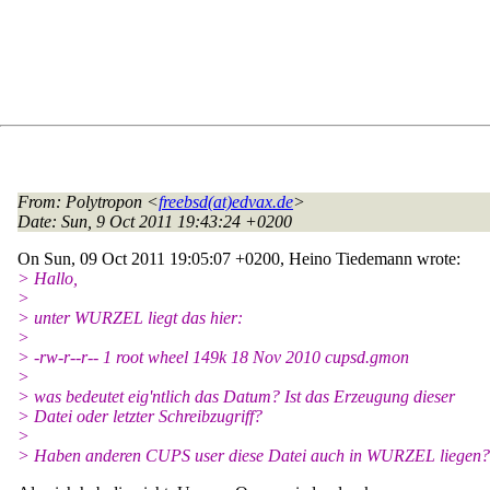
From
: Polytropon <
freebsd(at)edvax.de
>
Date
: Sun, 9 Oct 2011 19:43:24 +0200
On Sun, 09 Oct 2011 19:05:07 +0200, Heino Tiedemann wrote:
> Hallo,
>
> unter WURZEL liegt das hier:
>
> -rw-r--r-- 1 root wheel 149k 18 Nov 2010 cupsd.gmon
>
> was bedeutet eig'ntlich das Datum? Ist das Erzeugung dieser
> Datei oder letzter Schreibzugriff?
>
> Haben anderen CUPS user diese Datei auch in WURZEL liegen?