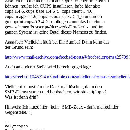
Also ich hab die nicht. Um aus Opera wieder drucken zu
können, mußte ich CUPS installieren, habe hier also
cups-1.4.6, cups-base-1.4.6_5, cups-client-1.4.6,
cups-image-1.4.6, cups-pstoraster-8.15.4_6 und noch
gutenprint-cups-5.2.4_2 rumliegen - und das bei einem
gewaschenen Postscript-Netzwerk-Drucker! -, und im
ganzen System ist keine Datei dieses Namens zu finden.
Aaaaaber: Vielleicht läuft bei Dir Samba? Dann kann das
der Grund sein:
http://www.mail-archive.com/freebsd-ports@freebsd.org/msg25709.
Auch an anderer Stelle wird berechtigt geklagt:
http://freebsd.1045724.n5.nabble.com/smbclient-from-net-smbclient
Vielleicht kannst Du die Datei mal löschen, dann den
SMB-Dienst starten und beobachten, wie sie aufpluppt?
Was ist denn drin?
Hinweis: Ich nutze hier _kein_ SMB-Zeux - dank mangelnder
Gegenstelle. :-)
-- 

Polytropon
