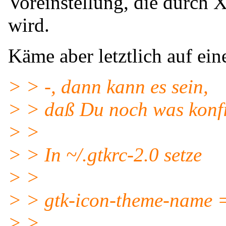
Voreinstellung, die durch
wird.
Käme aber letztlich auf ein
> > -, dann kann es sein,
> > daß Du noch was konfi
> >
> > In ~/.gtkrc-2.0 setze
> >
> > gtk-icon-theme-name 
> >