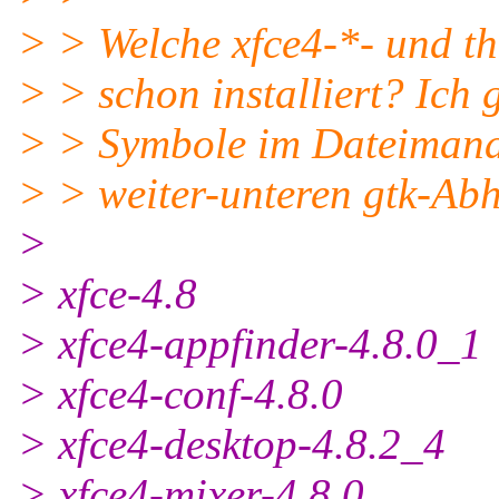
> > Welche xfce4-*- und t
> > schon installiert? Ich 
> > Symbole im Dateimanag
> > weiter-unteren gtk-Abh
>
> xfce-4.8
> xfce4-appfinder-4.8.0_1
> xfce4-conf-4.8.0
> xfce4-desktop-4.8.2_4
> xfce4-mixer-4.8.0