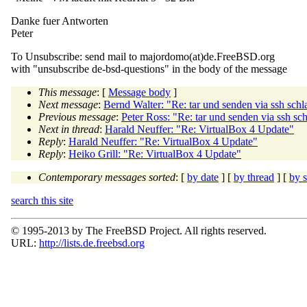
Danke fuer Antworten
Peter
To Unsubscribe: send mail to majordomo(at)de.
FreeBSD.org
with "unsubscribe de-bsd-questions" in the body of the message
This message
: [
Message body
]
Next message
:
Bernd Walter: "Re: tar und senden via ssh schla
Previous message
:
Peter Ross: "Re: tar und senden via ssh sch
Next in thread
:
Harald Neuffer: "Re: VirtualBox 4 Update"
Reply
:
Harald Neuffer: "Re: VirtualBox 4 Update"
Reply
:
Heiko Grill: "Re: VirtualBox 4 Update"
Contemporary messages sorted
: [
by date
] [
by thread
] [
by s
search this site
© 1995-2013 by The FreeBSD Project. All rights reserved.
URL:
http://lists.de.freebsd.org