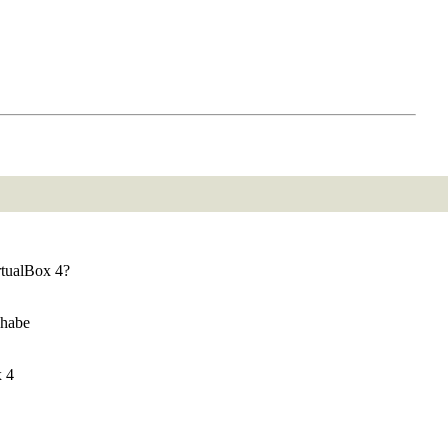
rtualBox 4?
 habe
x 4