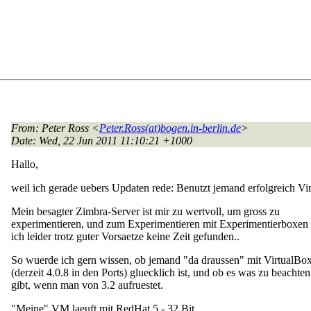
From
: Peter Ross <
Peter.Ross(at)bogen.in-berlin.de
>
Date
: Wed, 22 Jun 2011 11:10:21 +1000
Hallo,
weil ich gerade uebers Updaten rede: Benutzt jemand erfolgreich Vi
Mein besagter Zimbra-Server ist mir zu wertvoll, um gross zu
experimentieren, und zum Experimentieren mit Experimentierboxen
ich leider trotz guter Vorsaetze keine Zeit gefunden..
So wuerde ich gern wissen, ob jemand "da draussen" mit VirtualBo
(derzeit 4.0.8 in den Ports) gluecklich ist, und ob es was zu beachten
gibt, wenn man von 3.2 aufruestet.
"Meine" VM laeuft mit RedHat 5 - 32 Bit.