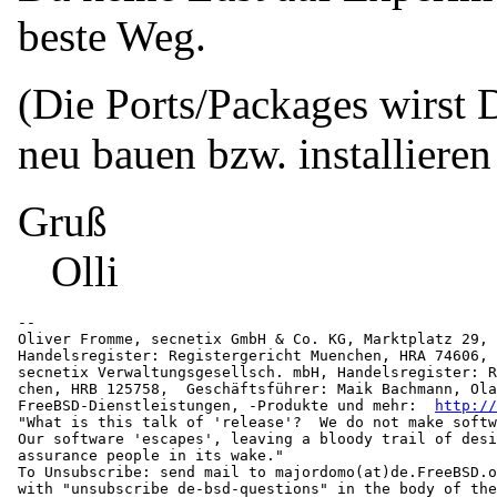
beste Weg.
(Die Ports/Packages wirst D
neu bauen bzw. installiere
Gruß
Olli
-- 

Oliver Fromme, secnetix GmbH & Co. KG, Marktplatz 29, 
Handelsregister: Registergericht Muenchen, HRA 74606, 
secnetix Verwaltungsgesellsch. mbH, Handelsregister: R
chen, HRB 125758,  Geschäftsführer: Maik Bachmann, Ola
FreeBSD-Dienstleistungen, -Produkte und mehr:  
http://
"What is this talk of 'release'?  We do not make softw
Our software 'escapes', leaving a bloody trail of desi
assurance people in its wake."

To Unsubscribe: send mail to majordomo(at)de.
FreeBSD.o