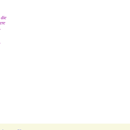
 die
ere
.
r