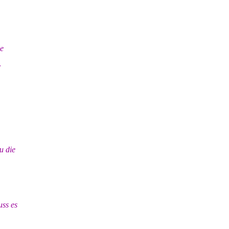
ie
r
u die
uss es