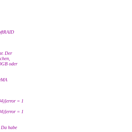
oftRAID
r. Der
echen,
10GB oder
(DMA
4)]error = 1
4)]error = 1
. Da habe