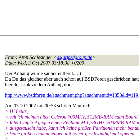
From
: Aron Schlesinger <
as(at)bsdgroup.de
>
Date
: Wed, 3 Oct 2007 03:18:38 +0200
Der Anhang wurde sauber entfernt.. ;-)
Da Du das gleicher aber auch schon auf BSDForen geschrieben hatt
hier der Link zu dem Anhang dort:
http://www.bsdforen.de/attachment.php?attachmentid=1858&d=11
Am 03.10.2007 um 00:53 schrieb Manfred:
> Hi Leute,
> seit ich meinen alten Celeron 700MHz, 512MB-RAM samt Board 
> Intel-Chip-Set gegen einen Pentium-M 1,73GHz, 2048MB-RAM m
> ausgetauscht habe, kann ich keine großen Partitionen mehr benu
> keine großen Datenmengen mit hoher geschwindigkeit kopieren.