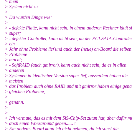
> mein
> System nicht zu.
>
> Da wurden Dinge wie:
>
> - defekte Platte, kann nicht sein, in einem anderen Rechner läuft s
> super;
> - defekter Controller, kann nicht sein, da der PCI-SATA-Controlle
> ein
> Jahr ohne Probleme lief und auch der (neue) on-Board die selben
> Probleme
> macht;
> - SoftRAID (auch gmirror), kann auch nicht sein, da es in allen
> anderen
> Systemen in identischer Version super lief, ausserdem haben die
> meisten
> das Problem auch ohne RAID und mit gmirror haben einige gena
> gleichen Probleme;
>
> genann.
>
>
> Ich vermute, das es mit dem SiS-Chip-Set zutun hat, aber dafür m
> doch einen Workaround geben......?
> Ein anderes Board kann ich nicht nehmen, da ich sonst die