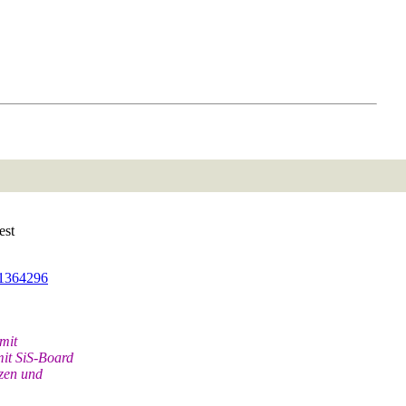
est
91364296
mit
it SiS-Board
tzen und