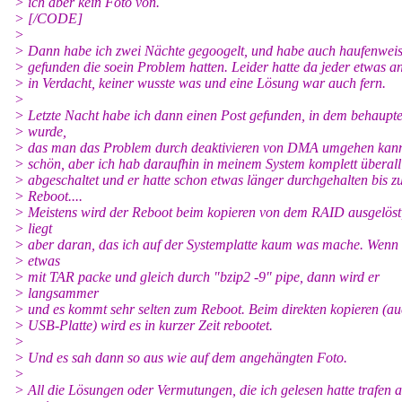
> ich aber kein Foto von.
> [/CODE]
>
> Dann habe ich zwei Nächte gegoogelt, und habe auch haufenweis
> gefunden die soein Problem hatten. Leider hatte da jeder etwas a
> in Verdacht, keiner wusste was und eine Lösung war auch fern.
>
> Letzte Nacht habe ich dann einen Post gefunden, in dem behaupte
> wurde,
> das man das Problem durch deaktivieren von DMA umgehen kann
> schön, aber ich hab daraufhin in meinem System komplett übera
> abgeschaltet und er hatte schon etwas länger durchgehalten bis 
> Reboot....
> Meistens wird der Reboot beim kopieren von dem RAID ausgelöst
> liegt
> aber daran, das ich auf der Systemplatte kaum was mache. Wenn 
> etwas
> mit TAR packe und gleich durch "bzip2 -9" pipe, dann wird er
> langsammer
> und es kommt sehr selten zum Reboot. Beim direkten kopieren (au
> USB-Platte) wird es in kurzer Zeit rebootet.
>
> Und es sah dann so aus wie auf dem angehängten Foto.
>
> All die Lösungen oder Vermutungen, die ich gelesen hatte trafen a