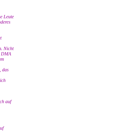
e Leute
nderes
t
. Nicht
ll DMA
zum
, das
ich
ch auf
uf