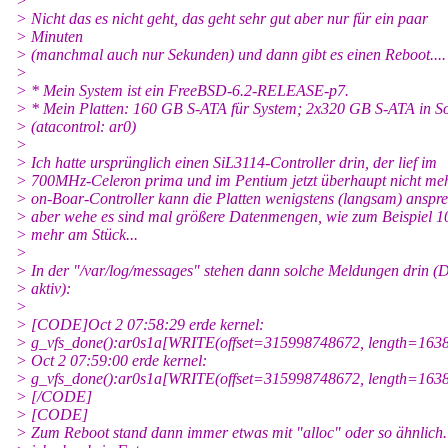
>
> Nicht das es nicht geht, das geht sehr gut aber nur für ein paar
> Minuten
> (manchmal auch nur Sekunden) und dann gibt es einen Reboot....
>
> * Mein System ist ein FreeBSD-6.2-RELEASE-p7.
> * Mein Platten: 160 GB S-ATA für System; 2x320 GB S-ATA in S
> (atacontrol: ar0)
>
> Ich hatte ursprünglich einen SiL3114-Controller drin, der lief im
> 700MHz-Celeron prima und im Pentium jetzt überhaupt nicht meh
> on-Boar-Controller kann die Platten wenigstens (langsam) anspr
> aber wehe es sind mal größere Datenmengen, wie zum Beispiel 
> mehr am Stück...
>
> In der "/var/log/messages" stehen dann solche Meldungen drin 
> aktiv):
>
> [CODE]Oct 2 07:58:29 erde kernel:
> g_vfs_done():ar0s1a[WRITE(offset=315998748672, length=1638
> Oct 2 07:59:00 erde kernel:
> g_vfs_done():ar0s1a[WRITE(offset=315998748672, length=1638
> [/CODE]
> [CODE]
> Zum Reboot stand dann immer etwas mit "alloc" oder so ähnlich