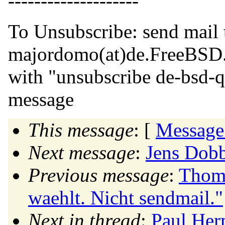
--------------------
To Unsubscribe: send mail 
majordomo(at)de.
FreeBSD
with "unsubscribe de-bsd-q
message
This message
: [
Message
Next message
:
Jens Dobb
Previous message
:
Thoma
waehlt. Nicht sendmail."
Next in thread
:
Paul Herm