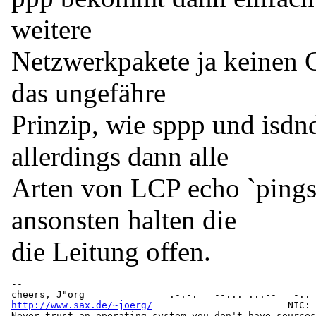
weitere
Netzwerkpakete ja keinen G
das ungefähre
Prinzip, wie sppp und isdn
allerdings dann alle
Arten von LCP echo `pings
ansonsten halten die
die Leitung offen.
-- 

http://www.sax.de/~joerg/
                        NIC: 
Never trust an operating system you don't have sources