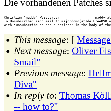
Die vorhandenen Patches si
-- 

Christian "naddy" Weisgerber                  naddy(at
To Unsubscribe: send mail to majordomo(at)de.
FreeBSD.o
This message
: [
Message
Next message
:
Oliver Fi
Smail"
Previous message
:
Hellm
Diva"
In reply to
:
Thomas Köllm
-- how to?"