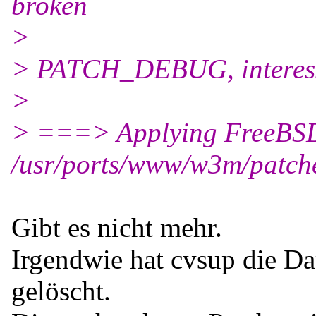
broken
>
> PATCH_DEBUG, interessa
>
> ===> Applying FreeBSD
/usr/ports/www/w3m/patche
^^^^
Gibt es nicht mehr.
Irgendwie hat cvsup die Dat
gelöscht.