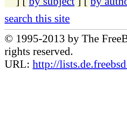
] [
by subject
] [
by auth
search this site
© 1995-2013 by The FreeB
rights reserved.
URL:
http://lists.de.freebs