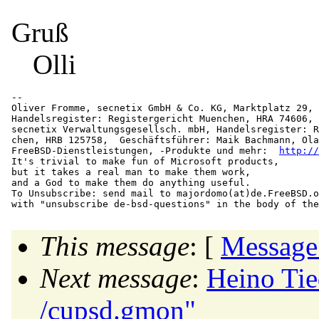
Gruß
Olli
-- 

Oliver Fromme, secnetix GmbH & Co. KG, Marktplatz 29, 
Handelsregister: Registergericht Muenchen, HRA 74606, 
secnetix Verwaltungsgesellsch. mbH, Handelsregister: R
chen, HRB 125758,  Geschäftsführer: Maik Bachmann, Ola
FreeBSD-Dienstleistungen, -Produkte und mehr:  
http://
It's trivial to make fun of Microsoft products,

but it takes a real man to make them work,

and a God to make them do anything useful.

To Unsubscribe: send mail to majordomo(at)de.
FreeBSD.o
This message
: [
Message
Next message
:
Heino Tie
/cupsd.gmon"