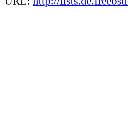
URL:
http://lists.de.freebs