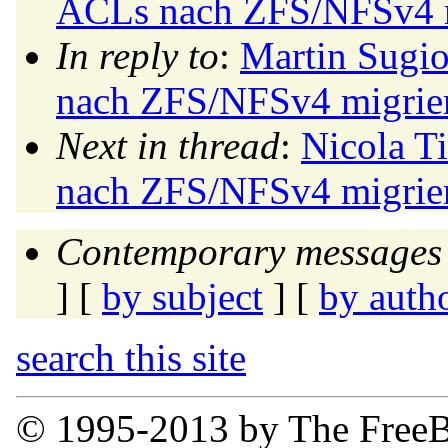
ACLs nach ZFS/NFSv4 m
In reply to
:
Martin Sugi
nach ZFS/NFSv4 migrie
Next in thread
:
Nicola T
nach ZFS/NFSv4 migrie
Contemporary messages 
] [
by subject
] [
by auth
search this site
© 1995-2013 by The FreeB