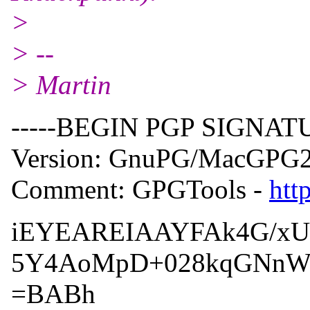
>
> --
> Martin
-----BEGIN PGP SIGNATU
Version: GnuPG/MacGPG2 
Comment: GPGTools -
htt
iEYEAREIAAYFAk4G/xU
5Y4AoMpD+028kqGNnW
=BABh