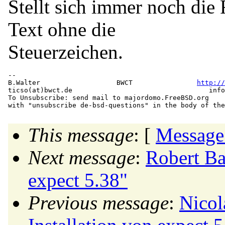
Stellt sich immer noch die
Text ohne die
Steuerzeichen.
-- 

B.Walter                   BWCT                
http://
ticso(at)bwct.
de                                  info
To Unsubscribe: send mail to majordomo.FreeBSD.org

This message
: [
Message
Next message
:
Robert Ba
expect 5.38"
Previous message
:
Nicol