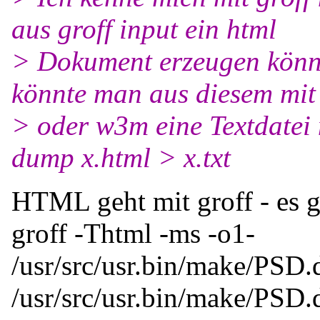
aus groff input ein html
> Dokument erzeugen könnt
könnte man aus diesem mit
> oder w3m eine Textdatei m
dump x.html > x.txt
HTML geht mit groff - es ge
groff -Thtml -ms -o1-
/usr/src/usr.bin/make/PSD.
/usr/src/usr.bin/make/PSD.