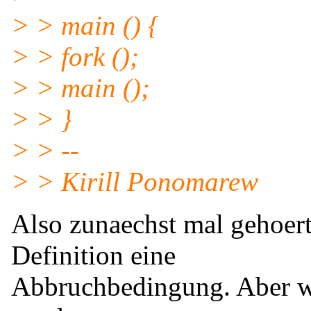
> > main () {
> > fork ();
> > main ();
> > }
> > --
> > Kirill Ponomarew
Also zunaechst mal gehoert
Definition eine
Abbruchbedingung. Aber w