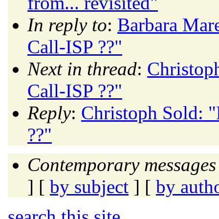
from... revisited"
In reply to
:
Barbara Mare
Call-ISP ??"
Next in thread
:
Christoph
Call-ISP ??"
Reply
:
Christoph Sold: "
??"
Contemporary messages 
] [
by subject
] [
by auth
search this site